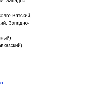
й, Западно-
Волго-Вятский,
ий, Западно-
мный)
авказский)
го