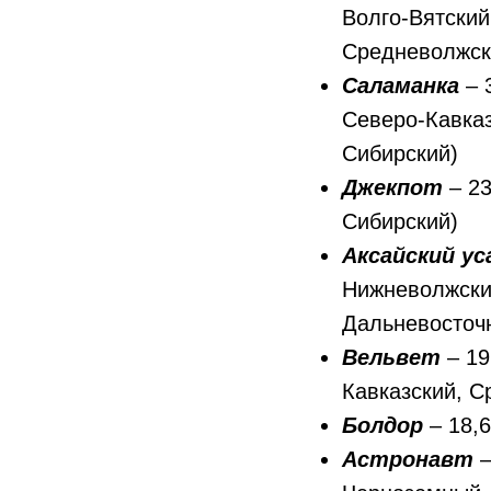
Волго-Вятский
Средневолжск
Саламанка
– 
Северо-Кавказ
Сибирский)
Джекпот
– 23
Сибирский)
Аксайский у
Нижневолжский
Дальневосточ
Вельвет
– 1
Кавказский, С
Болдор
– 18,
Астронавт
–