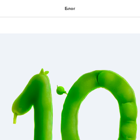
ортов гороха
Блог