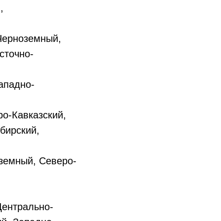
,
Черноземный,
сточно-
ападно-
ро-Кавказский,
бирский,
оземный, Северо-
Центрально-